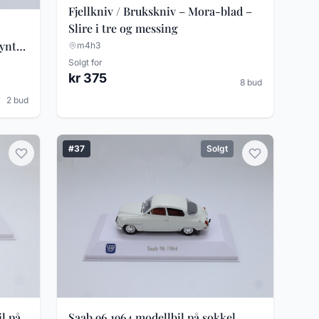
Fjellkniv / Brukskniv – Mora-blad –
Slire i tre og messing
ynt
m4h3
Solgt for
kr 375
8 bud
2 bud
#37
Solgt
l på
Saab 96 1964 modellbil på sokkel