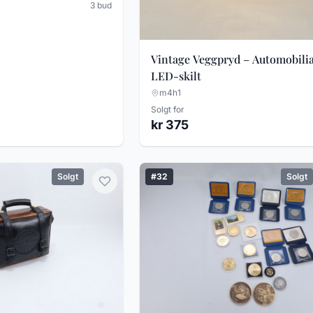
3 bud
Vintage Veggpryd – Automobili
LED-skilt
m4h1
Solgt for
kr 375
Solgt
#32
Solgt