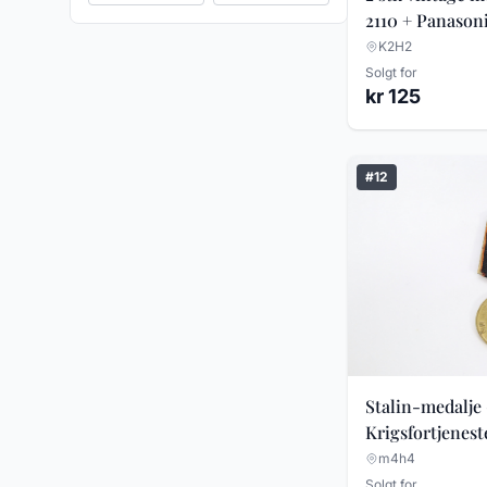
Kunst
2110 + Panasoni
K2H2
Militaria samlerobjekter
Solgt for
Mynter og sedler
kr 125
Norsk porselen
Postkort
#12
Reklame og samleobjekter
Samleobjekter
Slire kniver / Kniver
Smykker
Sølv smykker
Stalin-medalje 
Sølvtøy
Krigsfortjenest
Vintage / Antikk sølv
m4h4
Vintage / Retro
Solgt for