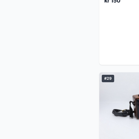
kr 150
#29