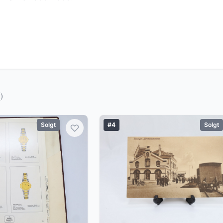
)
Solgt
#4
Solgt