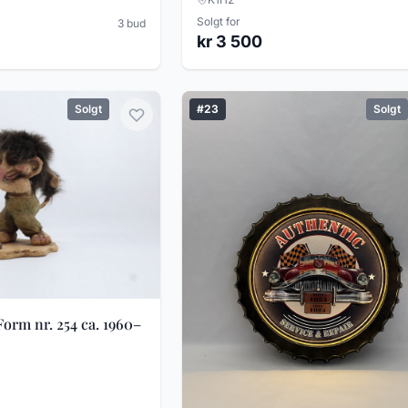
Solgt for
3 bud
kr 3 500
Solgt
#23
Solgt
Form nr. 254 ca. 1960–