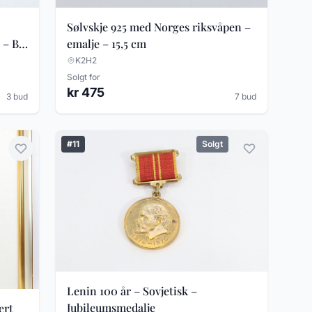
Sølvskje 925 med Norges riksvåpen –
 – B.
emalje – 15,5 cm
K2H2
Solgt for
kr 475
3 bud
7 bud
#11
Solgt
Lenin 100 år – Sovjetisk –
Jubileumsmedalje
ert