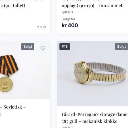
c (90-tallet)
opplag (130/170) – innrammet
K1H1
Solgt for
kr 400
2 bud
Solgt
#13
Solgt
– Sovjetisk –
e
Girard-Perregaux vintage dameu
585 gull – mekanisk klokke
K1H2