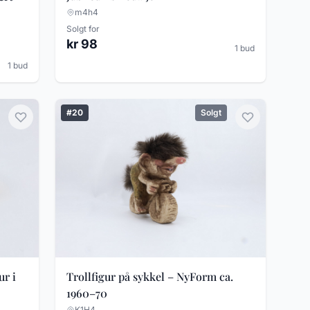
m4h4
Solgt for
kr 98
1 bud
1 bud
#20
Solgt
r i
Trollfigur på sykkel – NyForm ca.
1960–70
K1H4