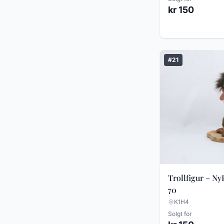
kr 150
Vintage kamera og foto
utstyr
#21
Trollfigur – Ny
70
K1H4
Solgt for