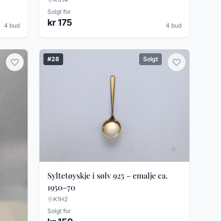
Solgt for
kr 175
4 bud
4 bud
#28
Solgt
Syltetøyskje i sølv 925 – emalje ca.
1950–70
K1H2
Solgt for