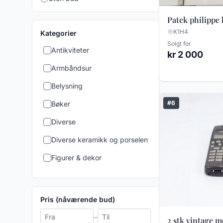
Patek philippe
K1H4
Kategorier
Solgt for
Antikviteter
kr 2 000
Armbåndsur
Belysning
#6
Bøker
Diverse
Diverse keramikk og porselen
Figurer & dekor
Gamle leker
Keramikk & Porselen
Pris (nåværende bud)
Klokke og Lommeur
–
2 stk vintage m