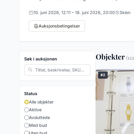
10. juni 2026, 12:11 – 18. juni 2026, 20:00
Skien
Auksjonsbetingelser
Objekter
(122
Søk i auksjonen
#2
Status
Alle objekter
Aktive
Avsluttede
Med bud
Uten bud