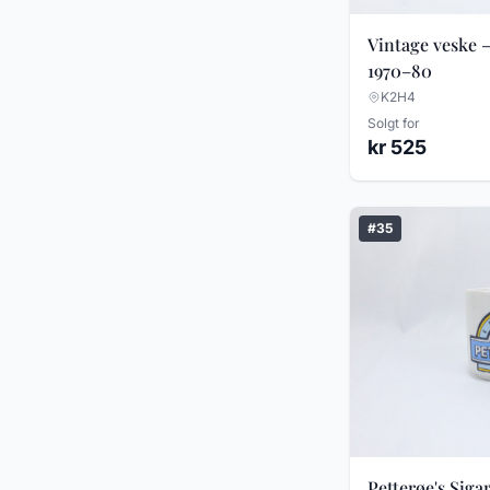
Vintage veske 
1970–80
K2H4
Solgt for
kr 525
#35
Petterøe's Siga