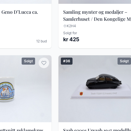
– Geno D’Lucca ca.
Samling mynter og medaljer –
Samlerhuset / Den Kongelige M
ca. 1970–2010
K2H4
Solgt for
kr 425
12 bud
Solgt
#36
Solgt
rettsnitt reklamekrus
Saab 92001 Ursaab 1947 modellbi