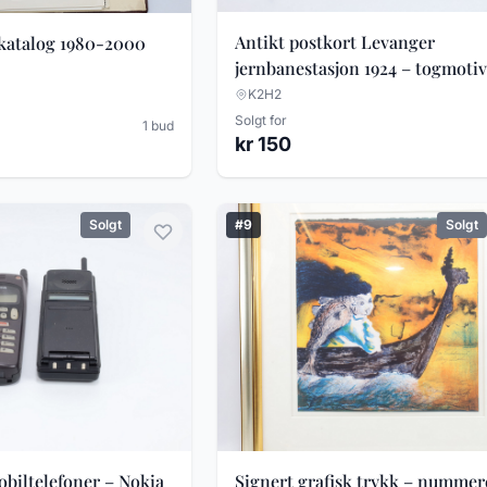
Antikt postkort Levanger
 katalog 1980-2000
jernbanestasjon 1924 – togmotiv
Thurn-Paulsen
K2H2
Solgt for
1 bud
kr 150
Solgt
#9
Solgt
obiltelefoner – Nokia
Signert grafisk trykk – nummer