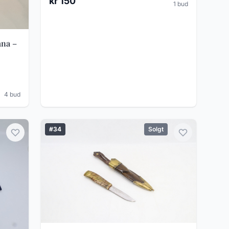
kr 150
1 bud
ana –
4 bud
#34
Solgt