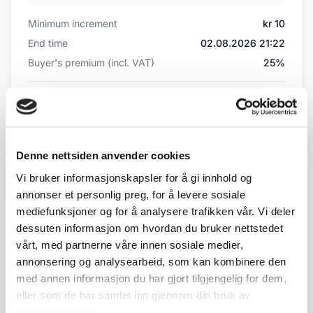
Minimum increment
kr 10
End time
02.08.2026 21:22
Buyer's premium (incl. VAT)
25%
Bid history
No bids yet
Denne nettsiden anvender cookies
Vi bruker informasjonskapsler for å gi innhold og
Back to July / August Auction
annonser et personlig preg, for å levere sosiale
mediefunksjoner og for å analysere trafikken vår. Vi deler
dessuten informasjon om hvordan du bruker nettstedet
← Previous lot
Next lot →
vårt, med partnerne våre innen sosiale medier,
#330
#332
annonsering og analysearbeid, som kan kombinere den
med annen informasjon du har gjort tilgjengelig for dem,
eller som de har samlet inn gjennom din bruk av
tjenestene deres.