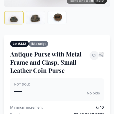
1 / 3
Tap to take a closer look
Lot #332
Ikke solgt
Antique Purse with Metal
Frame and Clasp, Small
Leather Coin Purse
NOT SOLD
—
No bids
Minimum increment
kr 10