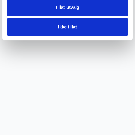
Good condition, clear patina, wear and ageing
tillat utvalg
to the leather.
Ikke tillat