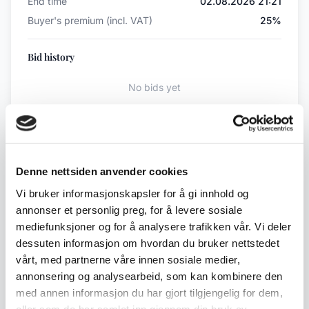
End time
02.08.2026 21:21
Buyer's premium (incl. VAT)
25%
Bid history
No bids yet
Back to July / August Auction
Denne nettsiden anvender cookies
Vi bruker informasjonskapsler for å gi innhold og
← Previous lot
Next lot →
#331
#333
annonser et personlig preg, for å levere sosiale
mediefunksjoner og for å analysere trafikken vår. Vi deler
dessuten informasjon om hvordan du bruker nettstedet
vårt, med partnerne våre innen sosiale medier,
annonsering og analysearbeid, som kan kombinere den
Description
med annen informasjon du har gjort tilgjengelig for dem,