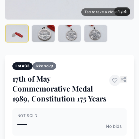
1 / 4
Tap to take a closer look
Lot #33
Ikke solgt
17th of May
Commemorative Medal
1989, Constitution 175 Years
NOT SOLD
—
No bids