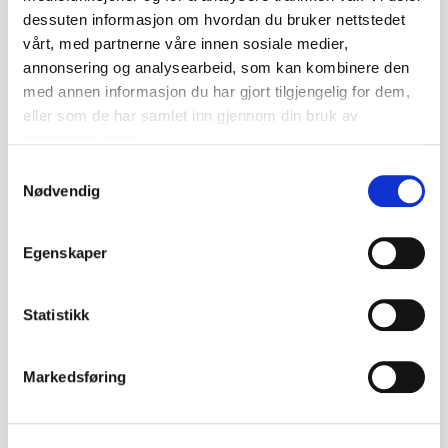
Description
dessuten informasjon om hvordan du bruker nettstedet
vårt, med partnerne våre innen sosiale medier,
Norwegian 17th of May and commemorative
annonsering og analysearbeid, som kan kombinere den
medal from 1989, issued to mark the 175th
med annen informasjon du har gjort tilgjengelig for dem,
anniversary of the Norwegian Constitution.
eller som de har samlet inn gjennom din bruk av
tjenestene deres.
• Dated 1989
Samtykkevalg
• Motif depicting the Eidsvoll Building and the
Nødvendig
text «Grunnloven 175 år 1814–1989»
• Reverse with 17th of May parade and
Egenskaper
anniversary marking
• Red, white and blue ribbon included
Statistikk
• Commemorative medal linked to the
Constitution anniversary
Markedsføring
• Measurements:
- Diameter approx. 3 cm