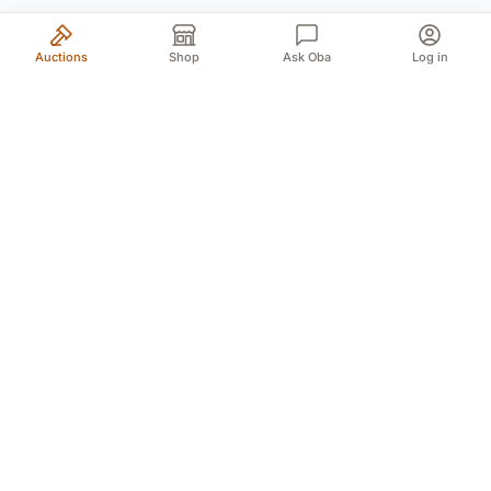
Auctions
Shop
Ask Oba
Log in
Your trusted source for authentic Norwegian antiques
and quality second-hand finds. We bring the treasures
of history to you with passion and expertise.
Myren 5A, 3718 Skien (For GPS Myren 12)
Døvleveien 3, 3170 Sem