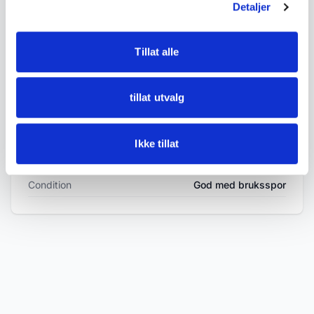
Detaljer
• Condition:
Tillat alle
Good condition, some age wear and light signs
of use. Ribbon with minor wear.
tillat utvalg
See photos for details.
Ikke tillat
DETAILS
Condition
God med bruksspor