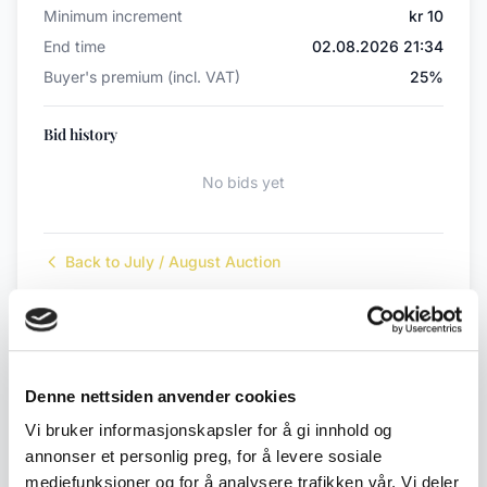
Minimum increment
kr 10
End time
02.08.2026 21:34
Buyer's premium (incl. VAT)
25%
Bid history
No bids yet
Back to July / August Auction
← Previous lot
Next lot →
#32
#34
Denne nettsiden anvender cookies
Vi bruker informasjonskapsler for å gi innhold og
annonser et personlig preg, for å levere sosiale
mediefunksjoner og for å analysere trafikken vår. Vi deler