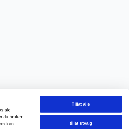
Tillat alle
osiale
n du bruker
tillat utvalg
som kan