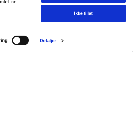
mlet inn
Ikke tillat
Ask Oba
ring
Find items · get help
Detaljer
Customer service