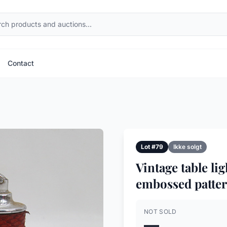
Contact
Lot #79
Ikke solgt
Vintage table li
embossed patter
NOT SOLD
—