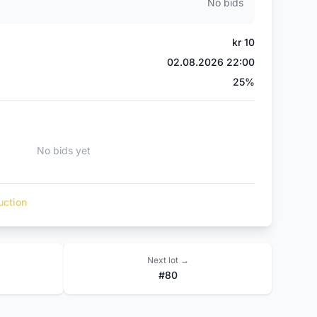
No bids
kr 10
02.08.2026 22:00
)
25%
No bids yet
uction
Next lot →
#80