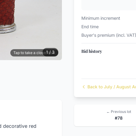
Minimum increment
End time
Buyer's premium (incl. VAT
Bid history
1 / 3
Tap to take a closer look
Back to July / August A
← Previous lot
#78
d decorative red