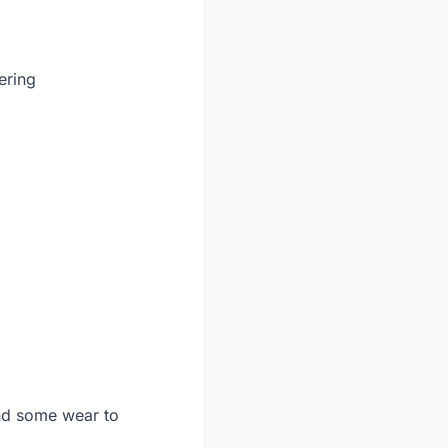
ering
nd some wear to