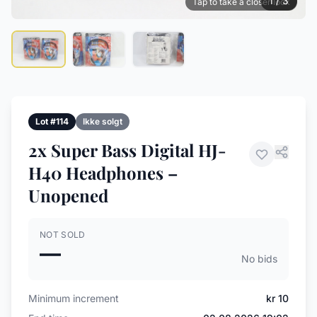
1 / 3
Tap to take a closer look
Lot #114
Ikke solgt
2x Super Bass Digital HJ-
H40 Headphones –
Unopened
NOT SOLD
—
No bids
Minimum increment
kr 10