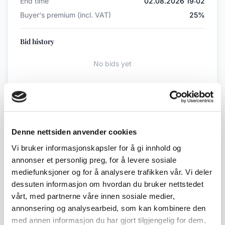
End time
02.08.2026 19:02
Buyer's premium (incl. VAT)
25%
Bid history
No bids yet
Back to July / August Auction
Denne nettsiden anvender cookies
← Previous lot
Next lot →
Vi bruker informasjonskapsler for å gi innhold og
#113
#115
annonser et personlig preg, for å levere sosiale
mediefunksjoner og for å analysere trafikken vår. Vi deler
dessuten informasjon om hvordan du bruker nettstedet
vårt, med partnerne våre innen sosiale medier,
Description
annonsering og analysearbeid, som kan kombinere den
med annen informasjon du har gjort tilgjengelig for dem,