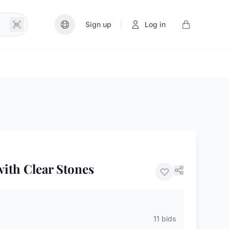
|
Sign up
Log in
with Clear Stones
11 bids