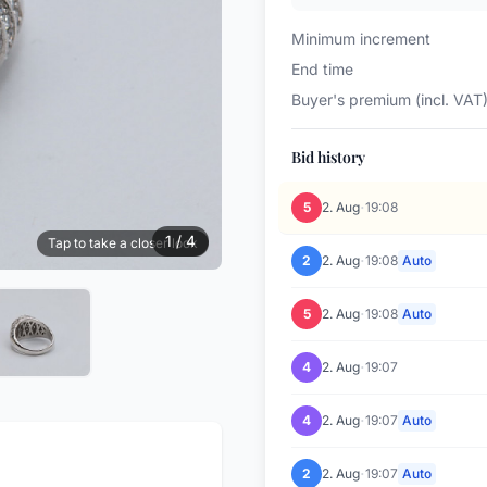
Minimum increment
End time
Buyer's premium (incl. VAT
Bid history
·
5
2. Aug
19:08
1 / 4
Tap to take a closer look
·
2
2. Aug
19:08
Auto
·
5
2. Aug
19:08
Auto
·
4
2. Aug
19:07
·
4
2. Aug
19:07
Auto
·
2
2. Aug
19:07
Auto