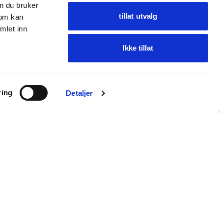
n du bruker
tillat utvalg
som kan
mlet inn
Ikke tillat
Ask Oba
ring
Find items · get help
Detaljer