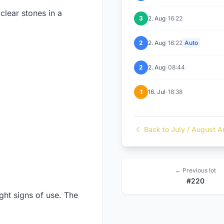
clear stones in a
·
3
2. Aug
16:22
·
2
2. Aug
16:22
Auto
·
2
2. Aug
08:44
·
1
16. Jul
18:38
Back to July / August A
← Previous lot
#220
ht signs of use. The