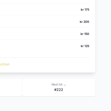
kr 175
kr 200
kr 150
kr 125
uction
Next lot →
#222