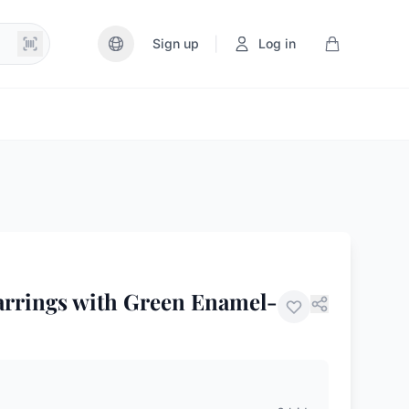
|
Sign up
Log in
arrings with Green Enamel-