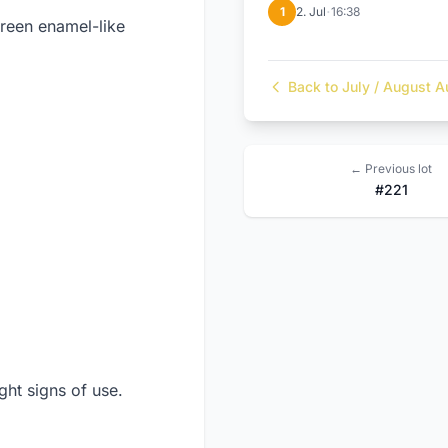
·
1
2. Jul
16:38
green enamel-like
Back to July / August A
← Previous lot
#221
ht signs of use.