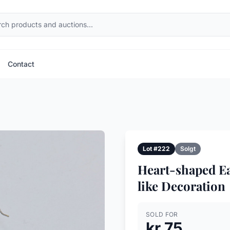
Contact
Lot #222
Solgt
Heart-shaped E
like Decoration
SOLD FOR
kr 75