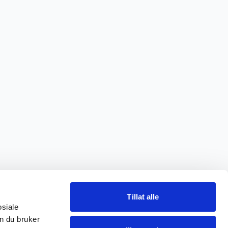
Tillat alle
osiale
n du bruker