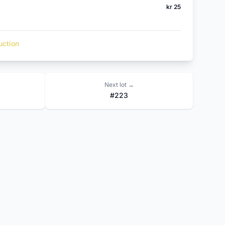
kr 25
uction
Next lot →
#223