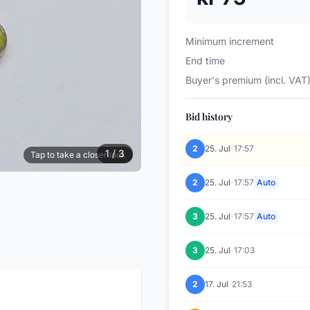
Minimum increment
End time
Buyer's premium (incl. VAT
Bid history
·
2
25. Jul
17:57
1 / 3
Tap to take a closer look
·
2
25. Jul
17:57
Auto
·
3
25. Jul
17:57
Auto
·
3
25. Jul
17:03
·
2
17. Jul
21:53