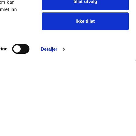
tillat utvalg
som kan
mlet inn
Ikke tillat
Ask Oba
ring
Find items · get help
Detaljer
Customer service