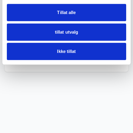
Good condition, some age related wear and
light signs of use.
Tillat alle
See photos for details.
tillat utvalg
DETAILS
Ikke tillat
Condition
God med bruksspor