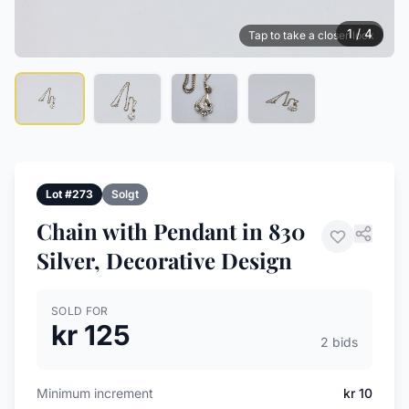
1 / 4
Tap to take a closer look
Lot #273
Solgt
Chain with Pendant in 830
Silver, Decorative Design
SOLD FOR
kr 125
2 bids
Minimum increment
kr 10