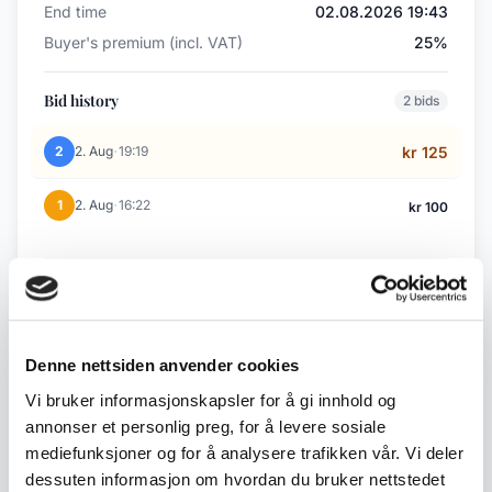
End time
02.08.2026 19:43
Buyer's premium (incl. VAT)
25%
Bid history
2 bids
·
2
2. Aug
19:19
kr 125
·
1
2. Aug
16:22
kr 100
Back to July / August Auction
Denne nettsiden anvender cookies
← Previous lot
Next lot →
Vi bruker informasjonskapsler for å gi innhold og
#272
#274
annonser et personlig preg, for å levere sosiale
mediefunksjoner og for å analysere trafikken vår. Vi deler
dessuten informasjon om hvordan du bruker nettstedet