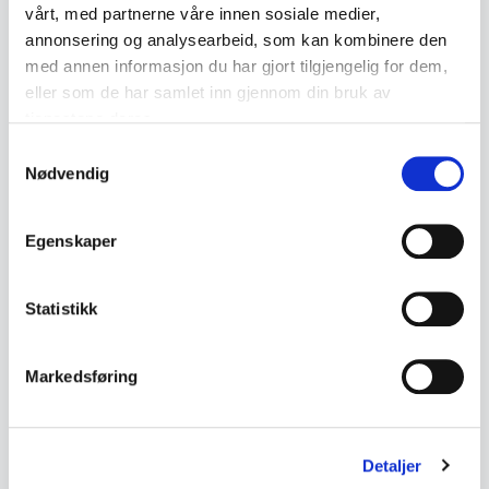
vårt, med partnerne våre innen sosiale medier,
Description
annonsering og analysearbeid, som kan kombinere den
med annen informasjon du har gjort tilgjengelig for dem,
Chain with decorative pendant in 830 silver. The
eller som de har samlet inn gjennom din bruk av
pendant features a stylised motif with a clear
tjenestene deres.
stone at the front.
Samtykkevalg
Nødvendig
• Chain in 830S
• Pendant in 830S
Egenskaper
• Decorative design
• Clear faceted stone
Statistikk
• Appears to be older
Markedsføring
• Measurements:
- Chain length approx. 39 cm
Detaljer
• Condition: