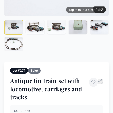
1 / 6
Tap to take a closer look
Lot #274
Solgt
Antique tin train set with
locomotive, carriages and
tracks
SOLD FOR