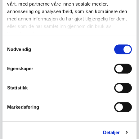
vårt, med partnerne våre innen sosiale medier,
annonsering og analysearbeid, som kan kombinere den
med annen informasjon du har gjort tilgjengelig for dem,
Description
eller som de har samlet inn gjennom din bruk av
tjenestene deres.
Antique tin train set consisting of locomotive,
Samtykkevalg
two carriages, transformer and tracks.
Nødvendig
• Tin locomotive
Egenskaper
• 2 passenger carriages
• Transformer marked "Made in Germany"
Statistikk
• Curved tracks included
• Appears to be older, likely from the mid-1900s
• Sold as shown in the pictures
Markedsføring
• Not tested for function
Detaljer
• Measurements: