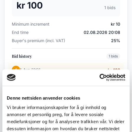
kr 100
1 bids
Minimum increment
kr 10
End time
02.08.2026 20:08
Buyer's premium (incl. VAT)
25%
Bid history
1 bids
·
1
1. Aug
23:56
kr 100
Back to July / August Auction
Denne nettsiden anvender cookies
Vi bruker informasjonskapsler for å gi innhold og
annonser et personlig preg, for å levere sosiale
← Previous lot
Next lot →
mediefunksjoner og for å analysere trafikken vår. Vi deler
#273
#275
dessuten informasjon om hvordan du bruker nettstedet