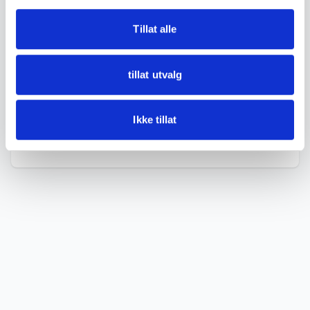
- Diameter of track oval not measured
Tillat alle
• Condition:
Used condition with age-related wear, rust, dirt
tillat utvalg
and signs of use. Missing parts and defects may
occur. Not tested for function.
Ikke tillat
See pictures for details.