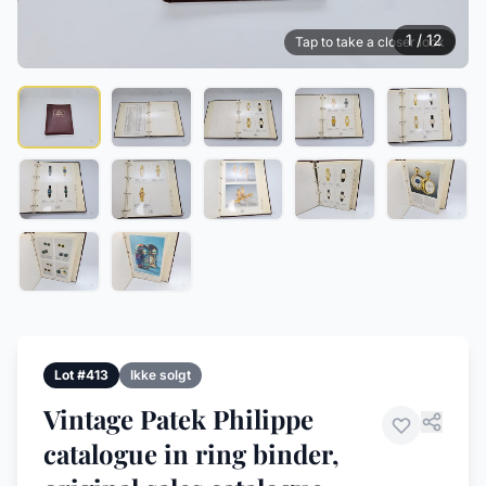
1 / 12
Tap to take a closer look
Lot #413
Ikke solgt
Vintage Patek Philippe
catalogue in ring binder,