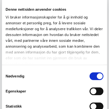
← Previous lot
Next lot →
#412
#414
Denne nettsiden anvender cookies
Vi bruker informasjonskapsler for å gi innhold og
annonser et personlig preg, for å levere sosiale
mediefunksjoner og for å analysere trafikken vår. Vi deler
Description
dessuten informasjon om hvordan du bruker nettstedet
vårt, med partnerne våre innen sosiale medier,
Original Patek Philippe catalogue in a ring binder
annonsering og analysearbeid, som kan kombinere den
with illustrations and a model overview of
med annen informasjon du har gjort tilgjengelig for dem,
wristwatches, pocket watches, jewellery and
eller som de har samlet inn gjennom din bruk av
tjenestene deres.
accessories. Appears to be an older catalogue,
Samtykkevalg
likely from the late 20th century.
Nødvendig
• Original Patek Philippe catalogue
Egenskaper
• Ring binder with complete catalogue pages
• Contains models from, among others,
Calatrava, Nautilus, Ellipse and jewellery
Statistikk