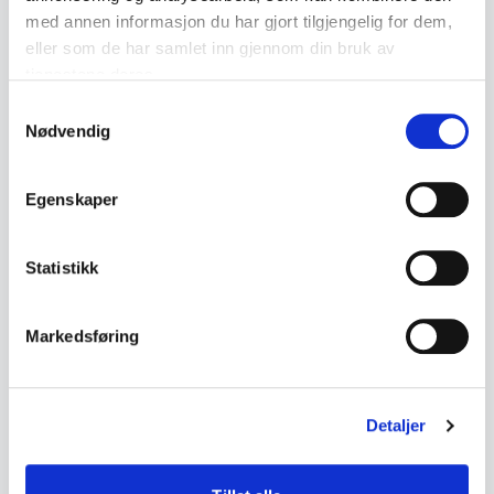
Ceramics
Chinese Export Silver
med annen informasjon du har gjort tilgjengelig for dem,
eller som de har samlet inn gjennom din bruk av
tjenestene deres.
Copper
Crystal
Samtykkevalg
Nødvendig
← Back to the glossary
Egenskaper
Statistikk
Markedsføring
Detaljer