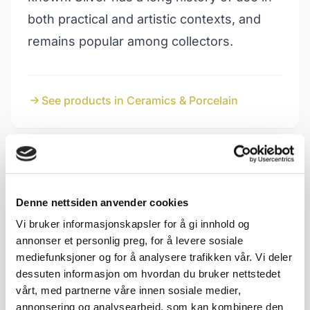
both practical and artistic contexts, and
remains popular among collectors.
See products in Ceramics & Porcelain
Related terms
Denne nettsiden anvender cookies
830S Silver
925S Sterling Silver:
Hallmark Guide
Vi bruker informasjonskapsler for å gi innhold og
annonser et personlig preg, for å levere sosiale
mediefunksjoner og for å analysere trafikken vår. Vi deler
Birch
Pine
dessuten informasjon om hvordan du bruker nettstedet
vårt, med partnerne våre innen sosiale medier,
annonsering og analysearbeid, som kan kombinere den