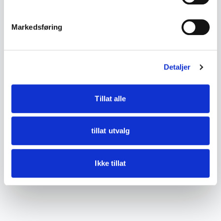
Keramikk
Kinesisk eksportsølv
Markedsføring
Kobber
Krystall
Detaljer
← Tilbake til ordboken
Tillat alle
tillat utvalg
Ikke tillat