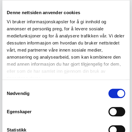
kirketekstiler, sølv og emalje, og hun er
Denne nettsiden anvender cookies
kjent for sin brosje med
Vi bruker informasjonskapsler for å gi innhold og
helleristningsmotiv.
annonser et personlig preg, for å levere sosiale
mediefunksjoner og for å analysere trafikken vår. Vi deler
dessuten informasjon om hvordan du bruker nettstedet
vårt, med partnerne våre innen sosiale medier,
Se produkter i Sølv & Metall
annonsering og analysearbeid, som kan kombinere den
med annen informasjon du har gjort tilgjengelig for dem,
eller som de har samlet inn gjennom din bruk av
Relaterte termer
tjenestene deres.
Samtykkevalg
Nødvendig
830S Sølv
925S Sterling sølv:
stempelguide
Egenskaper
Bjørk
Furu
Statistikk