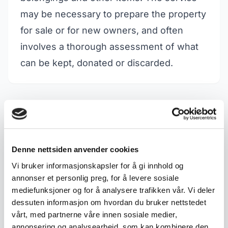
may be necessary to prepare the property
for sale or for new owners, and often
involves a thorough assessment of what
can be kept, donated or discarded.
Related terms
Antique Rosemaled
Antique Glass
Denne nettsiden anvender cookies
Drinking Vessels
Vi bruker informasjonskapsler for å gi innhold og
annonser et personlig preg, for å levere sosiale
Antique ceramics
Antiques
mediefunksjoner og for å analysere trafikken vår. Vi deler
dessuten informasjon om hvordan du bruker nettstedet
vårt, med partnerne våre innen sosiale medier,
Bondesølv (Norwegian
Used and Antique
annonsering og analysearbeid, som kan kombinere den