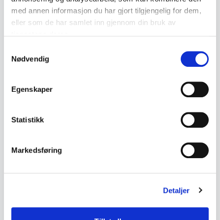
Peasant Silver)
med annen informasjon du har gjort tilgjengelig for dem,
eller som de har samlet inn gjennom din bruk av
tjenestene deres.
Bunad
Estate Clearance Service
Samtykkevalg
Nødvendig
← Back to the glossary
Egenskaper
Statistikk
Markedsføring
Detaljer