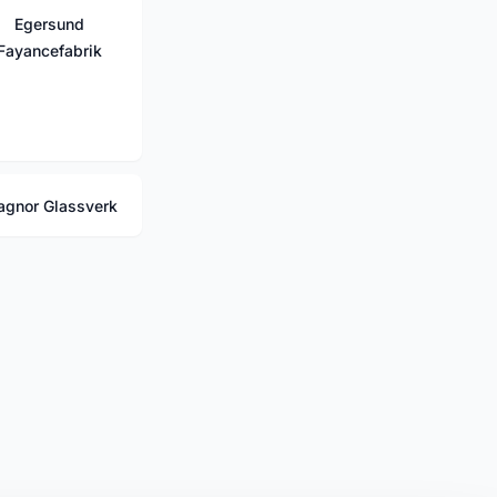
Egersund
Fayancefabrik
gnor Glassverk