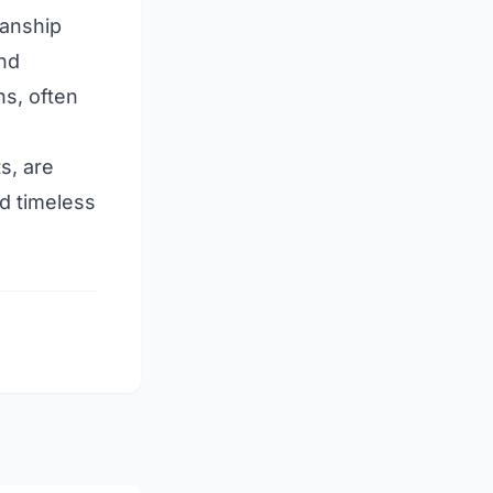
manship
and
ns, often
s, are
nd timeless