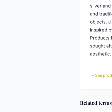
silver an
and tradit
objects. J
inspired b
Products f
sought aft
aesthetic.
See produ
Related terms