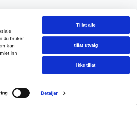
Tillat alle
osiale
n du bruker
tillat utvalg
som kan
mlet inn
Ikke tillat
Ask Oba
ring
Find items · get help
Detaljer