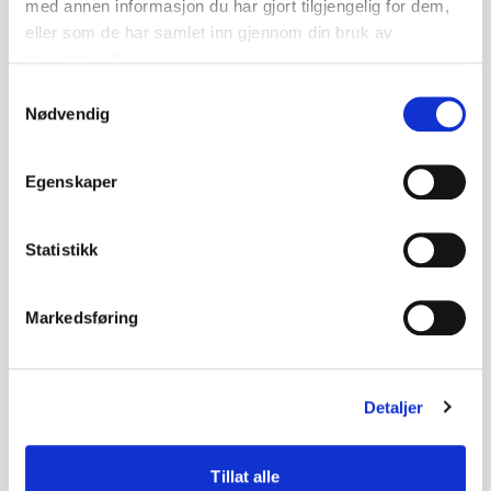
med annen informasjon du har gjort tilgjengelig for dem,
eller som de har samlet inn gjennom din bruk av
Bunad
Estate Clearance Service
tjenestene deres.
Samtykkevalg
Nødvendig
← Back to the glossary
Egenskaper
Statistikk
Markedsføring
Detaljer
Tillat alle