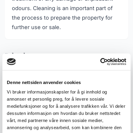
odours. Cleaning is an important part of
the process to prepare the property for
further use or sale.
Related terms
Antique Rosemaled
Antique Glass
Drinking Vessels
Denne nettsiden anvender cookies
Vi bruker informasjonskapsler for å gi innhold og
annonser et personlig preg, for å levere sosiale
Antique ceramics
Antiques
mediefunksjoner og for å analysere trafikken vår. Vi deler
dessuten informasjon om hvordan du bruker nettstedet
Bondesølv (Norwegian
Used and Antique
vårt, med partnerne våre innen sosiale medier,
Peasant Silver)
annonsering og analysearbeid, som kan kombinere den