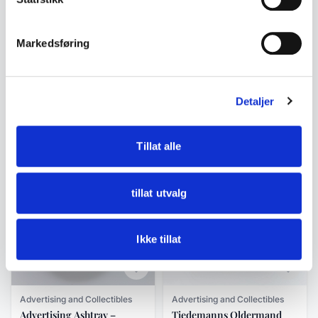
Markedsføring
Advertising and Collectibles
Advertising and Collectibles
Vintage Stabburet
Vintage advertising box,
advertising tin – Stabburet
Skiens Margarinfabrikk
Detaljer
«Dopey» ca. 1940–50
Ekstra Margarin, ca. 1950-
kr 425
kr 795
60
Tillat alle
Add to cart
Add to cart
tillat utvalg
Ikke tillat
Advertising and Collectibles
Advertising and Collectibles
Advertising Ashtray –
Tiedemanns Oldermand