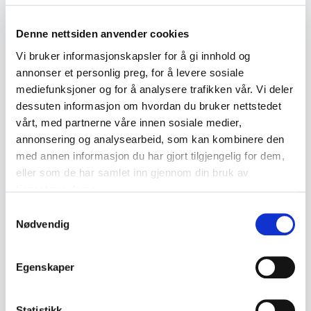
collection.
Denne nettsiden anvender cookies
Vi bruker informasjonskapsler for å gi innhold og
Product details
annonser et personlig preg, for å levere sosiale
Condition:
God med bruksspor
mediefunksjoner og for å analysere trafikken vår. Vi deler
SKU:
2000000001579
dessuten informasjon om hvordan du bruker nettstedet
vårt, med partnerne våre innen sosiale medier,
Published:
25.03.2026
annonsering og analysearbeid, som kan kombinere den
med annen informasjon du har gjort tilgjengelig for dem,
eller som de har samlet inn gjennom din bruk av
Similar products
tjenestene deres.
Other products you might like
Samtykkevalg
Nødvendig
See all in Advertising and Collectibles
Egenskaper
Statistikk