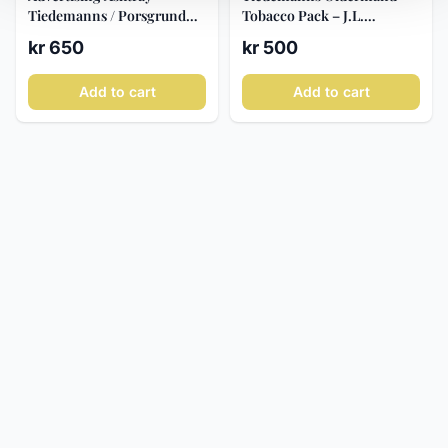
Tiedemanns / Porsgrund
Tobacco Pack – J.L.
ca. 1930–40
Tiedemanns, c. 1950–70
kr 650
kr 500
Add to cart
Add to cart