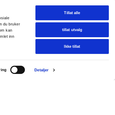
Tillat alle
osiale
n du bruker
tillat utvalg
som kan
mlet inn
Ikke tillat
Ask Oba
ring
Find items · get help
Detaljer