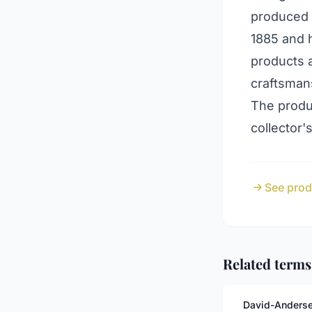
produced 
1885 and h
products a
craftsman
The produ
collector'
See produ
Related terms
David-Anders