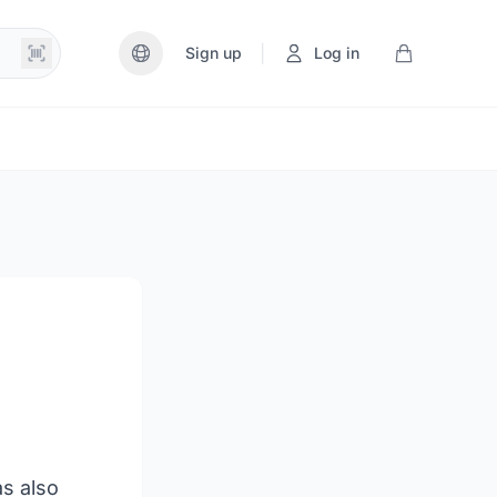
|
Sign up
Log in
as also