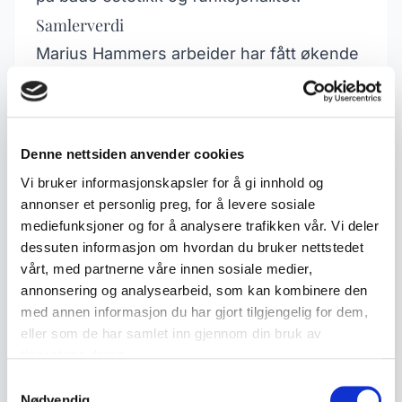
Samlerverdi
Marius Hammers arbeider har fått økende
interesse blant samlere de siste årene.
Gjenstander fra hans verksted kan nå
oppnå høye priser på auksjoner, spesielt
Denne nettsiden anvender cookies
sjeldne eller unike stykker. Samlere
Vi bruker informasjonskapsler for å gi innhold og
verdsetter ikke bare håndverkskvaliteten
annonser et personlig preg, for å levere sosiale
men også den kulturelle betydningen av
mediefunksjoner og for å analysere trafikken vår. Vi deler
dessuten informasjon om hvordan du bruker nettstedet
hans design i forhold til norsk
vårt, med partnerne våre innen sosiale medier,
kunsthistorie. Det anbefales å sikre seg
annonsering og analysearbeid, som kan kombinere den
dokumentasjon eller sertifikater for
med annen informasjon du har gjort tilgjengelig for dem,
eller som de har samlet inn gjennom din bruk av
autentisitet ved kjøp av Marius Hammer-
tjenestene deres.
gjenstander.
Samtykkevalg
Nødvendig