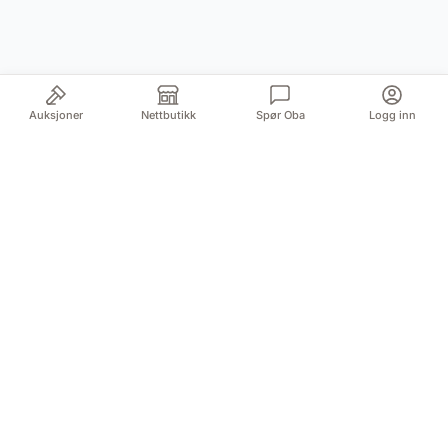
Auksjoner
Nettbutikk
Spør Oba
Logg inn
Din pålitelige kilde for autentiske antikviteter og
kvalitetsbrukte gjenstander. Vi formidler historiens
skatter med lidenskap og ekspertise.